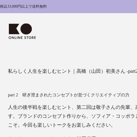
内
税込33,000円以上で送料無料
容
を
ス
キ
ッ
プ
私らしく人生を楽しむヒント｜高橋（山田）初美さん -part2
part 2 研ぎ澄まされたコンセプトが息づくクリエイティブの力
人生の後半戦を楽しむヒント、第二回は敬子さんの先輩、
す。ブランドのコンセプト作りから、ソフィア・コッポラ
こそ。今回も楽しいトークをお楽しみください。