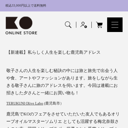
内
税込33,000円以上で送料無料
容
を
ス
キ
ッ
プ
【新連載】私らしく人生を楽しむ鹿児島アドレス
敬子さんの人生を楽しむ秘訣の中には旅と旅先で出会う人
や食、アートやファッションがあります。旅をしながら生
きる敬子さんに旅のアドレスを伺います。今回は連載にお
招きした夕さんと一緒にお買い物も！
TERUKUNI Olive Labo
(鹿児島市）
鹿児島でKOのフェアをさせていただいた友人でもあるオリ
ーブオイルマスターソムリエ としても活躍する梅北奈鼓さ